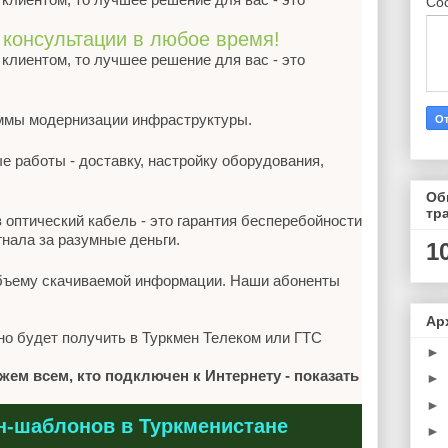
Со
 консультации в любое время!
клиентом, то лучшее решение для вас - это
ммы модернизации инфраструктуры.
работы - доставку, настройку оборудования,
Об
тр
 оптический кабель - это гарантия бесперебойности
гнала за разумные деньги.
1
объему скачиваемой информации. Наши абоненты
Ар
но будет получить в Туркмен Телеком или ГТС
►
ем всем, кто подключен к Интернету - показать
►
►
н-шаблонов в Туркменистане
►