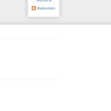
MEGATM
Webtoolstm