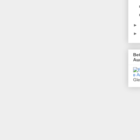
►
►
Ве
Аш
Gl