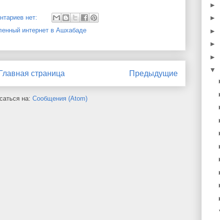
►
нтариев нет:
►
енный интернет в Ашхабаде
►
►
►
▼
Главная страница
Предыдущие
саться на:
Сообщения (Atom)