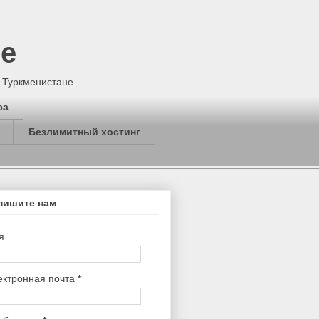
не
в Туркменистане
са
Безлимитный хостинг
пишите нам
я
ектронная почта
*