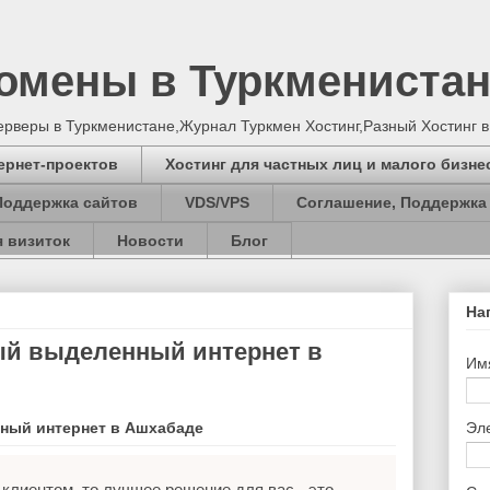
Домены в Туркмениста
серверы в Туркменистане,Журнал Туркмен Хостинг,Разный Хостинг 
ернет-проектов
Хостинг для частных лиц и малого бизне
Поддержка сайтов
VDS/VPS
Соглашение, Поддержка
 визиток
Новости
Блог
На
й выделенный интернет в
Им
ный интернет в Ашхабаде
Эл
клиентом, то лучшее решение для вас - это