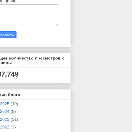
общение
*
щее·количество·просмотров·с
аницы
07,749
хив блога
2025
(10)
2024
(5)
2023
(31)
2022
(3)