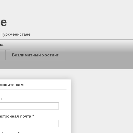
не
в Туркменистане
са
Безлимитный хостинг
пишите нам
я
ектронная почта
*