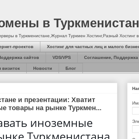
Домены в Туркмениста
серверы в Туркменистане,Журнал Туркмен Хостинг,Разный Хостинг 
ернет-проектов
Хостинг для частных лиц и малого бизне
Поддержка сайтов
VDS/VPS
Соглашение, Поддержка
 визиток
Новости
Блог
На
стане и презентации: Хватит
Им
е товары на рынке Туркмен...
авать иноземные
Эл
ынке Туркменистана