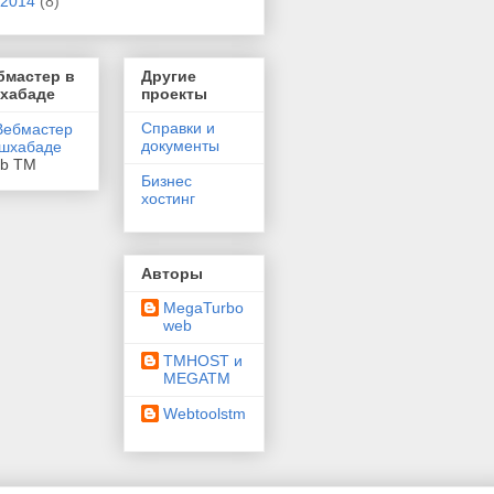
2014
(8)
бмастер в
Другие
хабаде
проекты
Справки и
документы
eb TM
Бизнес
хостинг
Авторы
MegaTurbo
web
TMHOST и
MEGATM
Webtoolstm