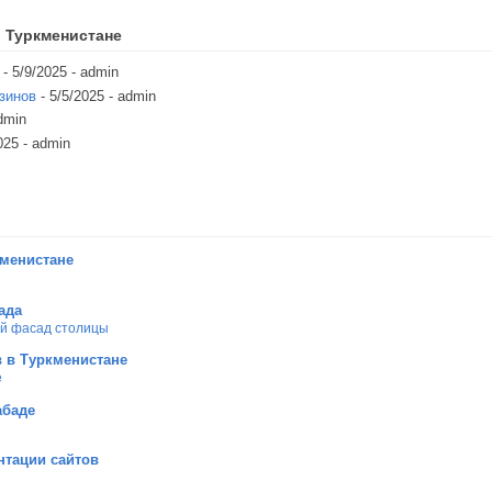
 Туркменистане
- 5/9/2025
- admin
зинов
- 5/5/2025
- admin
dmin
025
- admin
кменистане
ада
ой фасад столицы
 в Туркменистане
е
абаде
нтации сайтов