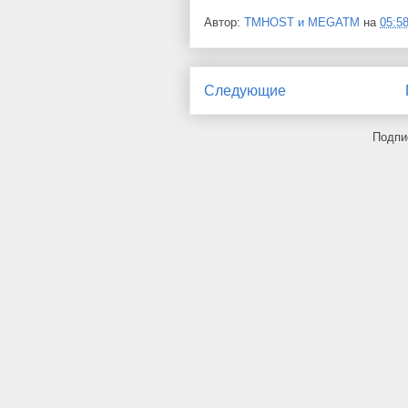
Автор:
TMHOST и MEGATM
на
05:5
Следующие
Подпи