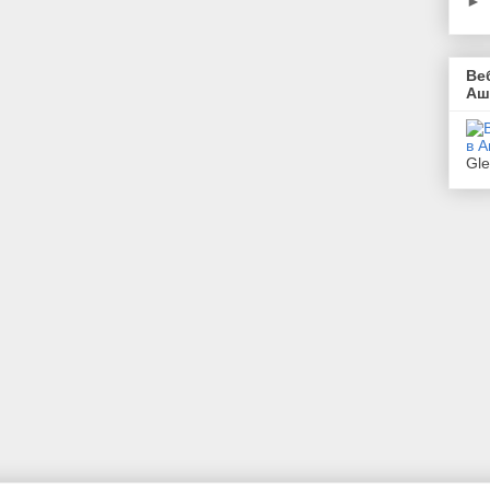
►
Ве
Аш
Gl