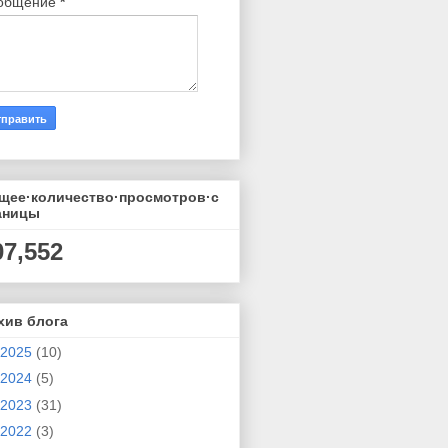
общение
*
щее·количество·просмотров·с
аницы
07,552
хив блога
2025
(10)
2024
(5)
2023
(31)
2022
(3)