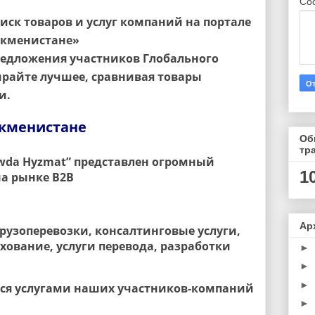
Со
иск товаров и услуг компаний на портале
уркменистане»
редложения участников Глобального
ирайте лучшее, сравнивая товары
и.
ркменистане
Об
тр
wda
Hyzmat
” представлен огромный
1
на рынке B2B
Ар
грузоперевозки, консалтинговые услуги,
хование, услуги перевода, разработки
►
►
►
ься услугами наших участников-компаний
►