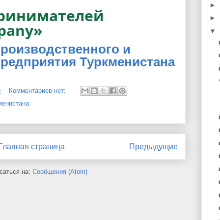
►
принимателей
►
pany»
▼
производственного и
предприятия Туркменистана
9
Комментариев нет:
менистана
Главная страница
Предыдущие
саться на:
Сообщения (Atom)