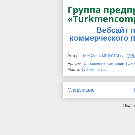
Группа пред
«Turkmencom
Вебсайт 
коммерческого 
Автор:
TMHOST и MEGATM
на
22:4
Ярлыки:
Справочник Компаний Турк
Место:
Туркменистан
Следующие
Подпи