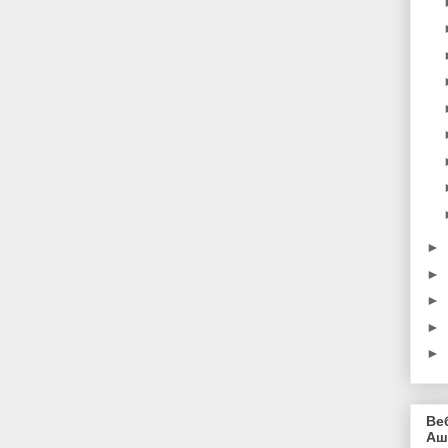
►
►
►
►
►
Ве
Аш