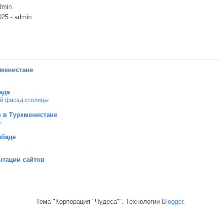
dmin
025
- admin
кменистане
ада
ой фасад столицы
 в Туркменистане
е
абаде
нтации сайтов
Тема "Корпорация "Чудеса"". Технологии
Blogger
.