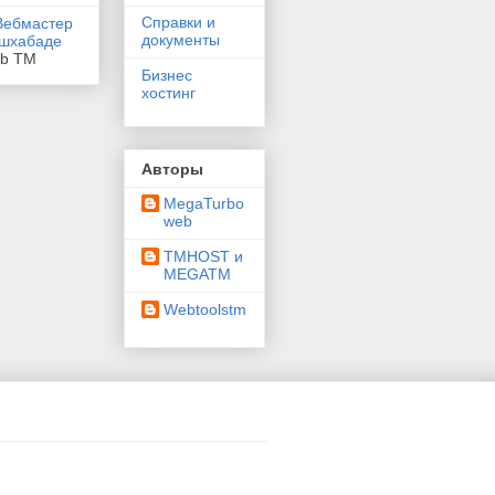
Справки и
документы
eb TM
Бизнес
хостинг
Авторы
MegaTurbo
web
TMHOST и
MEGATM
Webtoolstm