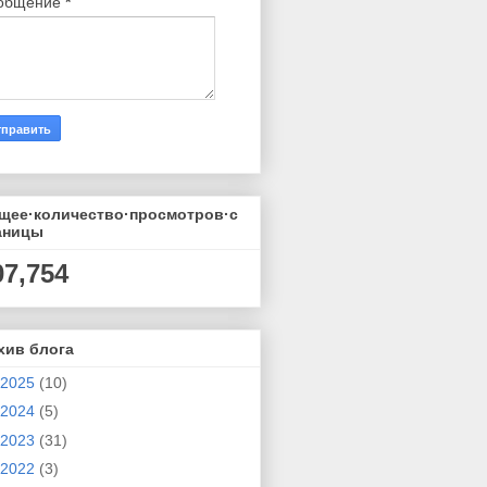
общение
*
щее·количество·просмотров·с
аницы
07,754
хив блога
2025
(10)
2024
(5)
2023
(31)
2022
(3)