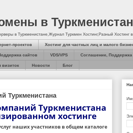
Домены в Туркмениста
серверы в Туркменистане,Журнал Туркмен Хостинг,Разный Хостинг 
ернет-проектов
Хостинг для частных лиц и малого бизне
Поддержка сайтов
VDS/VPS
Соглашение, Поддержка
 визиток
Новости
Блог
На
ий Туркменистана
Им
омпаний Туркменистана
изированном хостинге
Эл
услуг наших участников в общем каталоге