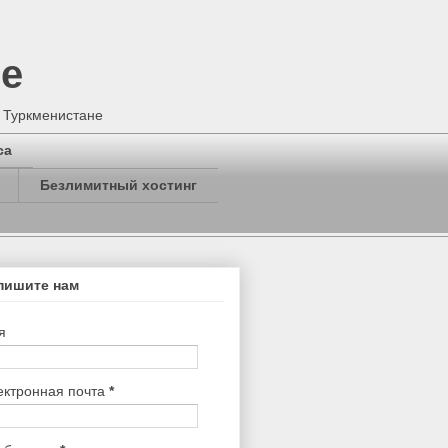
не
в Туркменистане
са
Безлимитный хостинг
пишите нам
я
ектронная почта
*