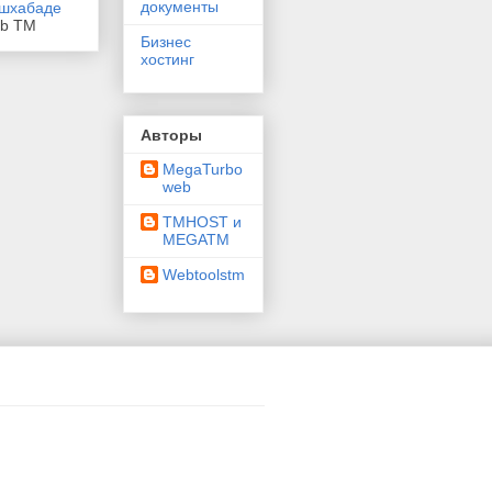
документы
eb TM
Бизнес
хостинг
Авторы
MegaTurbo
web
TMHOST и
MEGATM
Webtoolstm