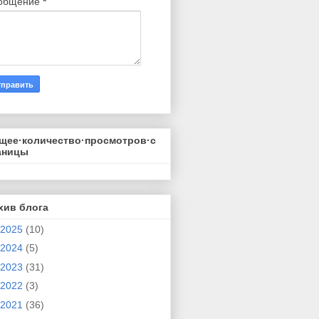
общение
*
щее·количество·просмотров·с
аницы
хив блога
2025
(10)
2024
(5)
2023
(31)
2022
(3)
2021
(36)