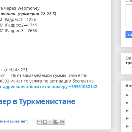
Со
те через Webmoney
очнить (примерно 22-22.5)
M IPадрес:1—123$
AM IPадрес:2—174$
AM IPадрес:3—266$
Об
тр
.ru
,net,biz-22$
мя – 7% от заказываемой суммы. Или если
00.00 манат то услуга по активации бесплатна.
Ар
т адрес или звоните по номеру
+99361082142
►
вер в Туркменистане
►
►
►
мментариев нет:
►