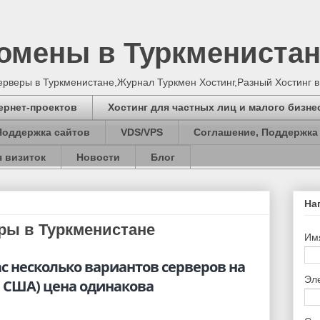
Домены в Туркмениста
серверы в Туркменистане,Журнал Туркмен Хостинг,Разный Хостинг 
ернет-проектов
Хостинг для частных лиц и малого бизне
Поддержка сайтов
VDS/VPS
Соглашение, Поддержка
 визиток
Новости
Блог
На
ры в Туркменистане
Им
с несколько вариантов серверов на
Эл
а США) цена одинакова