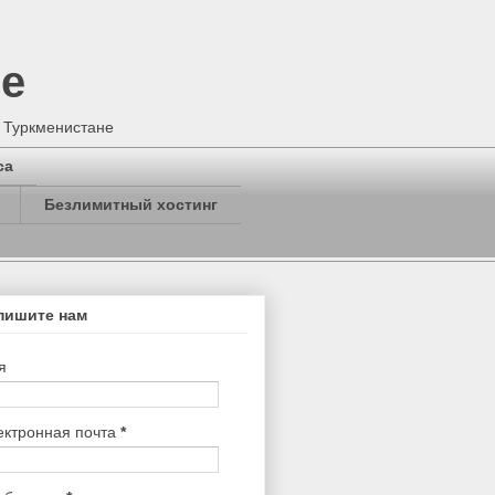
не
в Туркменистане
са
Безлимитный хостинг
пишите нам
я
ектронная почта
*