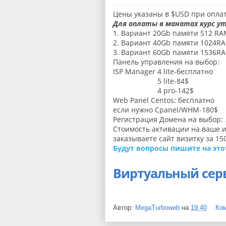
Цены указаны в $USD при опла
Для оплаты в манатах курс ут
1. Вариант 20Gb памяти 512 RA
2. Вариант 40Gb памяти 1024R
3. Вариант 60Gb памяти 1536R
Панель управления на выбор:
ISP Manager 4 lite-бесплатно
5 lite-84$
4 pro-142$
Web Panel Centos: бесплатно
если нужно Cpanel/WHM-180$
Регистрация Домена на выбор:
Стоимость активации на ваше и
заказываете сайт визитку за 15
Будут вопросы пишите на это
Виртуальный сер
Автор:
MegaTurboweb
на
19:40
Ко