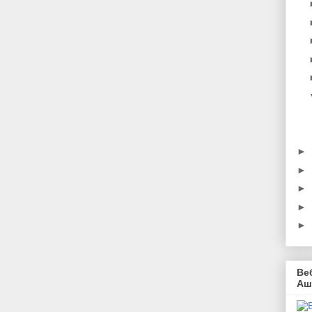
►
►
►
►
►
Ве
Аш