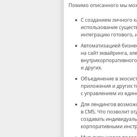
Помимо описанного мы мо
С созданием личного к
использование сущест
интеграцию готового, и
Автоматизацией бизне
на сайт эквайринга, э
внутрикорпоративного
и других.
Объединение в экосис
приложения и других т
с управлением из един
Для лендингов возможн
в CMS. Что позволит о
создавать индивидуал
корпоративными инст