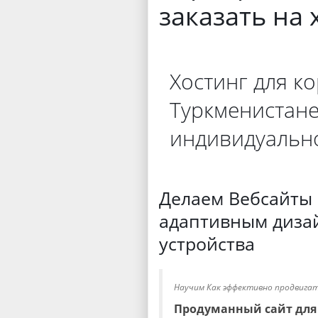
заказать на 
Хостинг для к
Туркменистане
индивидуально
Делаем Вебсайты 
адаптивным диза
устройства
Научим Как эффективно продвигат
Продуманный сайт для