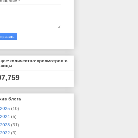
общение
*
щее·количество·просмотров·с
аницы
07,759
хив блога
2025
(10)
2024
(5)
2023
(31)
2022
(3)