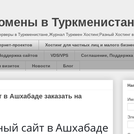
Домены в Туркмениста
серверы в Туркменистане,Журнал Туркмен Хостинг,Разный Хостинг 
ернет-проектов
Хостинг для частных лиц и малого бизне
Поддержка сайтов
VDS/VPS
Соглашение, Поддержка
 визиток
Новости
Блог
На
 в Ашхабаде заказать на
Им
Эл
ый сайт в Ашхабаде