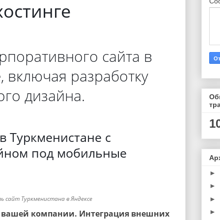
Со
хостинге
орпоративного сайта в
, включая разработку
го дизайна.
Об
тр
1
в Туркменистане с
йном под мобильные
Ар
►
►
ь сайт Туркменистана в Яндексе
►
►
 вашей компании. Интеграция внешних