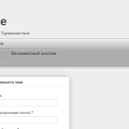
не
в Туркменистане
са
Безлимитный хостинг
пишите нам
я
ектронная почта
*