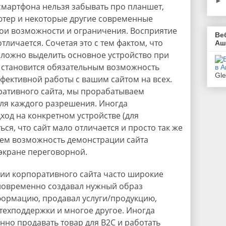
►
мартфона нельзя забывать про планшет,
ютер и некоторые другие современные
вои возможности и ограничения. Восприятие
Ве
личается. Сочетая это с тем фактом, что
Аш
сложно выделить основное устройство при
, становится обязательным возможность
Gl
фективной работы с вашим сайтом на всех.
ративного сайта, мы прорабатываем
для каждого разрешения. Иногда
од на конкретном устройстве (для
ься, что сайт мало отличается и просто так же
ряем возможность демонстрации сайта
экране переговорной.
ии корпоративного сайта часто широкие
новременно создавал нужный образ
ормацию, продавал услуги/продукцию,
техподдержки и многое другое. Иногда
но продавать товар для B2C и работать