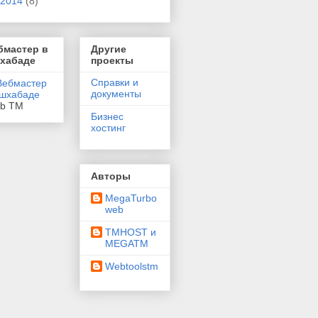
2014
(8)
бмастер в
Другие
хабаде
проекты
Справки и
документы
eb TM
Бизнес
хостинг
Авторы
MegaTurbo
web
TMHOST и
MEGATM
Webtoolstm