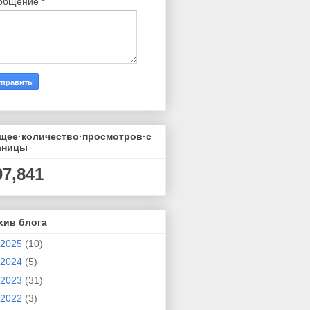
общение
*
щее·количество·просмотров·с
аницы
07,841
хив блога
2025
(10)
2024
(5)
2023
(31)
2022
(3)