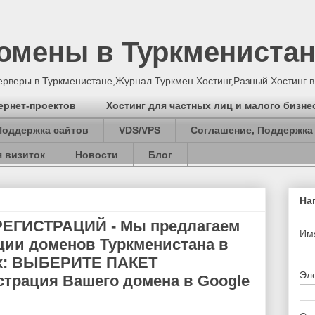
Домены в Туркмениста
серверы в Туркменистане,Журнал Туркмен Хостинг,Разный Хостинг 
ернет-проектов
Хостинг для частных лиц и малого бизне
Поддержка сайтов
VDS/VPS
Соглашение, Поддержка
 визиток
Новости
Блог
На
ЕГИСТРАЦИЙ - Мы предлагаем
Им
ации доменов Туркменистана в
х: ВЫБЕРИТЕ ПАКЕТ
Эл
трация Вашего домена в Google