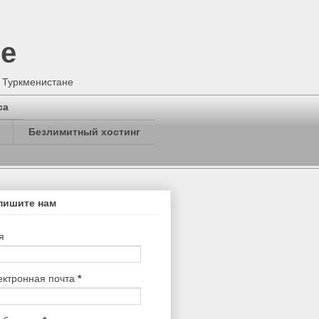
не
в Туркменистане
са
Безлимитный хостинг
пишите нам
я
ектронная почта
*