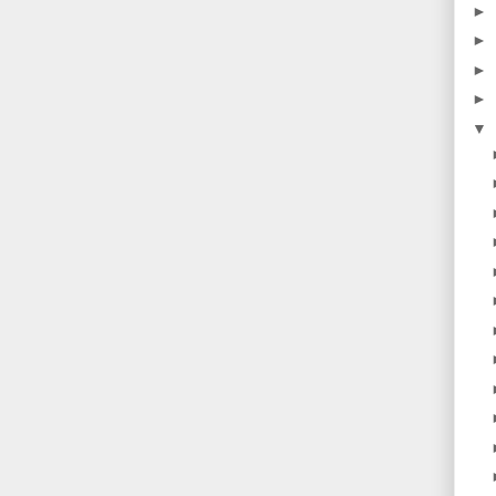
►
►
►
►
▼