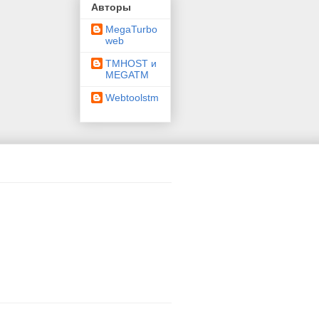
Авторы
MegaTurbo
web
TMHOST и
MEGATM
Webtoolstm