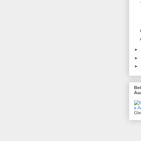
►
►
►
Ве
Аш
Gl