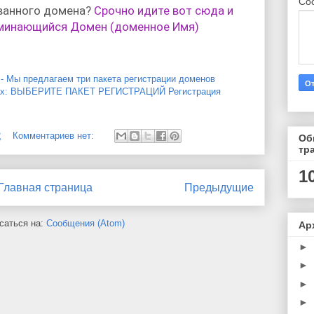
Со
ованного домена?
Срочно идите вот сюда и
оминающийся Домен (доменное Имя)
ы предлагаем три пакета регистрации доменов
емах: ВЫБЕРИТЕ ПАКЕТ РЕГИСТРАЦИЙ Регистрация
2
Комментариев нет:
Об
тр
1
Главная страница
Предыдущие
саться на:
Сообщения (Atom)
Ар
►
►
►
►