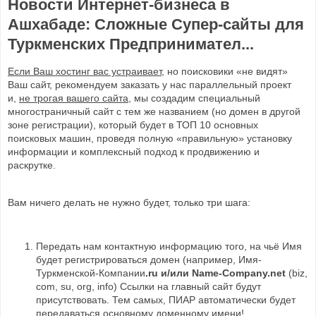
Новости Интернет-бизнеса в
Ашхабаде: Сложные Супер-сайты для
Туркменских Предпринимател...
Если Ваш хостинг вас устраивает
, но поисковики «не видят»
Ваш сайт, рекомендуем заказать у нас параллельный проект
и,
не трогая вашего сайта
, мы создадим специальный
многостраничный сайт с тем же названием (но домен в другой
зоне регистрации), который будет в ТОП 10 основных
поисковых машин, проведя полную «правильную» установку
информации и комплексный подход к продвижению и
раскрутке.
Вам ничего делать не нужно будет, только три шага:
Передать нам контактную информацию того, на чьё Имя
будет регистрироваться домен (например, Имя-
Туркменской-Компании
.ru и/или Name-Company
.net
(biz,
com, su, org, info) Ссылки на главный сайт будут
присутствовать. Тем самых, ПИАР автоматически будет
передаваться основному доменному имени!