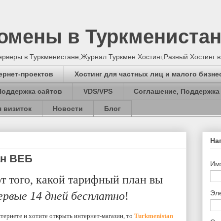
Домены в Туркмениста
серверы в Туркменистане,Журнал Туркмен Хостинг,Разный Хостинг 
ернет-проектов
Хостинг для частных лиц и малого бизне
Поддержка сайтов
VDS/VPS
Соглашение, Поддержка
 визиток
Новости
Блог
На
ан ВЕБ
Им
т того, какой тарифный план вы
Эл
ервые 14 дней бесплатно
!
нтернете и хотите открыть интернет-магазин, то
Turkmenistan