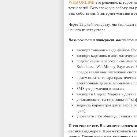
WEB ONLINE
это решение, которое не
технологий. Всю сложную работу мы уже
ваш собственный интернет-магазин в эт
Через 13 дней или сразу, мы выпишем с
нашего конструктора
Возможности интернет-магазинов н
экспорт товаров в виде файлов Exc
экспорт картинок и автоматическа
подключение и работа с самыми п
Robokassa, WebMoney, Paymaster. 
предоставляемые платежной систе
прием оплаты товара практически
электронные деньги, мобильные пл
SMS-уведомления о заказах;
экспорт в Яндекс.Маркет и другие
устанавливать на страницы сайта 
задавать параметры для товаров, 
цвет);
управлять способами доставки с в
И это еще не все. Вы можете коллект
своихменеджеров. Просматривать ста
прямо. Оптимизировать страницы для 