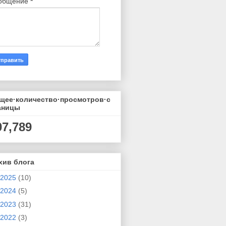
общение
*
щее·количество·просмотров·с
аницы
07,789
хив блога
2025
(10)
2024
(5)
2023
(31)
2022
(3)