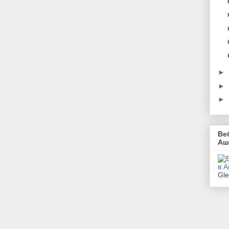
►
►
►
Ве
Аш
Gl