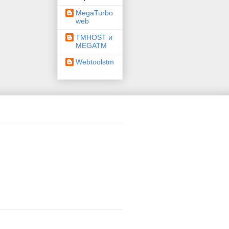
MegaTurbo
web
TMHOST и
MEGATM
Webtoolstm