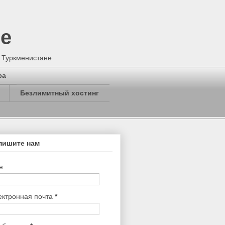
не
в Туркменистане
са
Безлимитный хостинг
пишите нам
я
ектронная почта
*