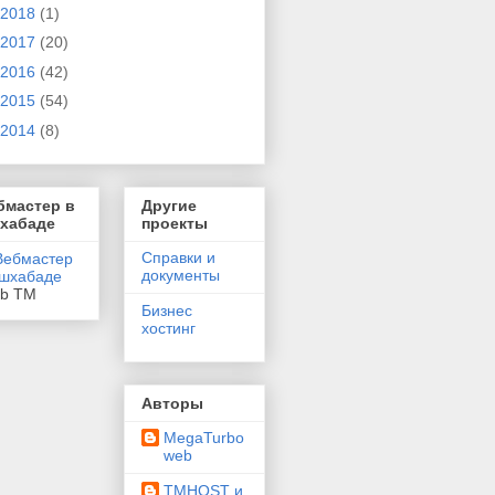
2018
(1)
2017
(20)
2016
(42)
2015
(54)
2014
(8)
бмастер в
Другие
хабаде
проекты
Справки и
документы
eb TM
Бизнес
хостинг
Авторы
MegaTurbo
web
TMHOST и