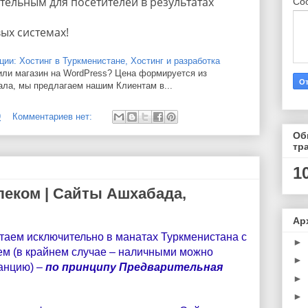
тельным для посетителей в результатах
Со
ых системах!
ции: Хостинг в Туркменистане, Хостинг и разработка
 или магазин на WordPress? Цена формируется из
ла, мы предлагаем нашим Клиентам в...
9
Комментариев нет:
Об
тр
1
леком | Сайты Ашхабада,
Ар
таем исключительно в манатах Туркменистана с
►
м (в крайнем случае – наличными можно
►
танцию) –
по принципу Предварительная
►
►