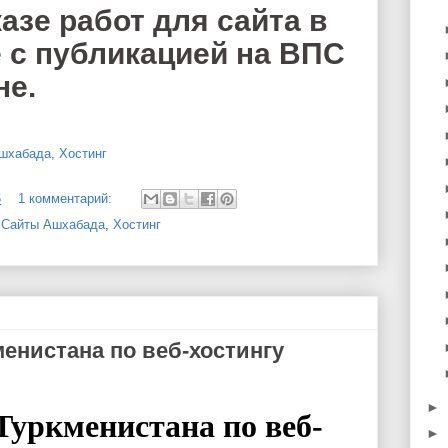
азе работ для сайта в
 с публикацией на ВПС
не.
шхабада, Хостинг
6
1 комментарий:
| Сайты Ашхабада
,
Хостинг
менистана по веб-хостингу
►
Туркменистана по веб-
►