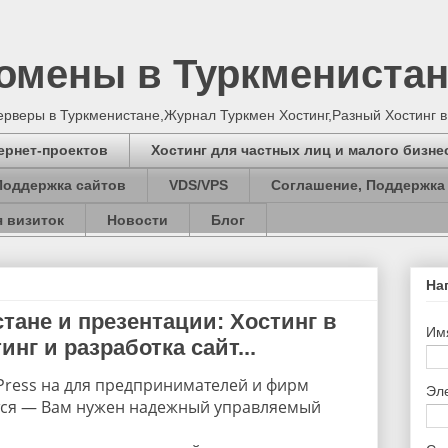
Домены в Туркмениста
серверы в Туркменистане,Журнал Туркмен Хостинг,Разный Хостинг 
ернет-проектов
Хостинг для частных лиц и малого бизне
Поддержка сайтов
VDS/VPS
Соглашение, Поддержка
 визиток
Новости
Блог
На
тане и презентации: Хостинг в
Им
нг и разработка сайт...
ress на для предпринимателей и фирм
Эл
тся — Вам нужен надежный управляемый