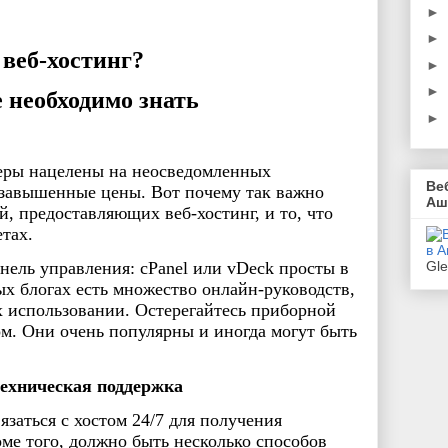
►
►
 веб-хостинг?
►
►
 необходимо знать
►
еры нацелены на неосведомленных
Ве
 завышенные цены. Вот почему так важно
Аш
й, предоставляющих веб-хостинг, и то, что
тах.
Gl
анель управления: cPanel или vDeck просты в
ых блогах есть множество онлайн-руководств,
х использовании. Остерегайтесь приборной
ом. Они очень популярны и иногда могут быть
техническая поддержка
язаться с хостом 24/7 для получения
ме того, должно быть несколько способов