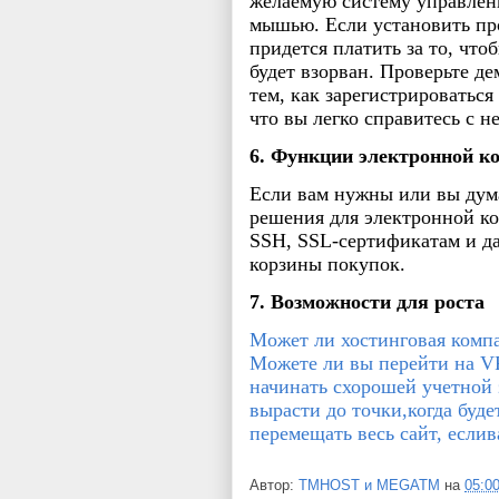
желаемую систему управлен
мышью. Если установить пр
придется платить за то, что
будет взорван. Проверьте д
тем, как зарегистрироваться
что вы легко справитесь с 
6. Функции электронной к
Если вам нужны или вы дума
решения для электронной ком
SSH, SSL-сертификатам и д
корзины покупок.
7. Возможности для роста
Может ли хостинговая компа
Можете ли вы перейти на V
начинать схорошей учетной 
вырасти до точки,когда буде
перемещать весь сайт, еслив
Автор:
TMHOST и MEGATM
на
05:0