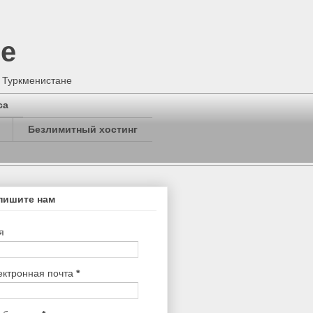
не
в Туркменистане
са
Безлимитный хостинг
пишите нам
я
ектронная почта
*