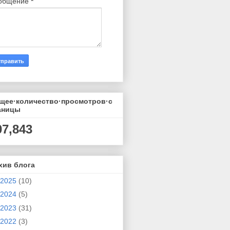
общение
*
щее·количество·просмотров·с
аницы
07,843
хив блога
2025
(10)
2024
(5)
2023
(31)
2022
(3)