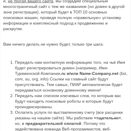
и,
не трогая вашего сайта
, мы создадим специальный
многостраничный сайт с тем же названием (но домен в другой
зоне регистрации), который будет в ТОП 10 основных
поисковых машин, проведя полную «правильную» установку
информации и комплексный подход к продвижению и
раскрутке.
Вам ничего делать не нужно будет, только три шага:
Передать нам контактную информацию того, на чьё Имя
будет регистрироваться домен (например, Имя-
Туркменской-Компании
.ru и/или Name-Company
.net
(biz,
com, su, org, info) Ссылки на главный сайт будут
присутствовать. Тем самых, ПИАР автоматически будет
передаваться основному доменному имени!
Передать нам списком ключевых слов, по которым вас
будут находить поисковые роботы и которые будут
проиндексированы.
Оплатить услуги по выставленному счету (все расценки
указаны на нашем сайте). Мы работаем
«тщательно»
,
но,
с предварительной оплатой
. Потому что
задействована команда Веб-программистов, веб-