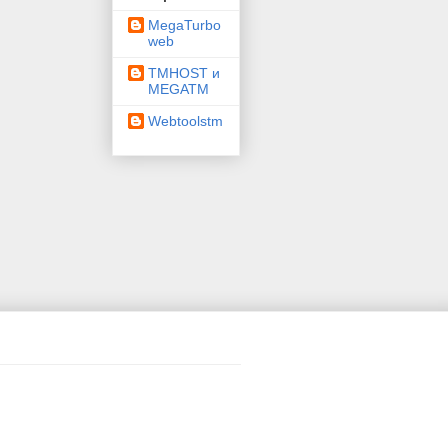
MegaTurbo
web
TMHOST и
MEGATM
Webtoolstm