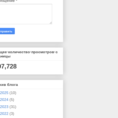
общение
*
щее·количество·просмотров·с
аницы
07,728
хив блога
2025
(10)
2024
(5)
2023
(31)
2022
(3)