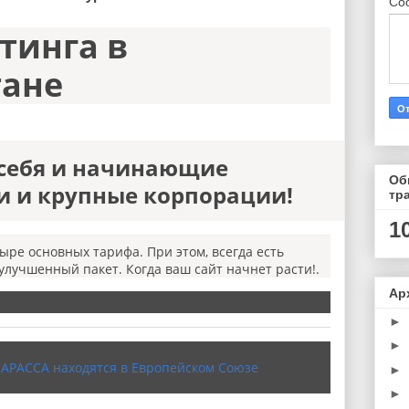
Со
тинга в
тане
 себя и начинающие
Об
 и крупные корпорации!
тр
1
ре основных тарифа. При этом, всегда есть
улучшенный пакет. Когда ваш сайт начнет расти!.
Ар
►
►
 АРАССА находятся в Европейском Союзе 
►
►