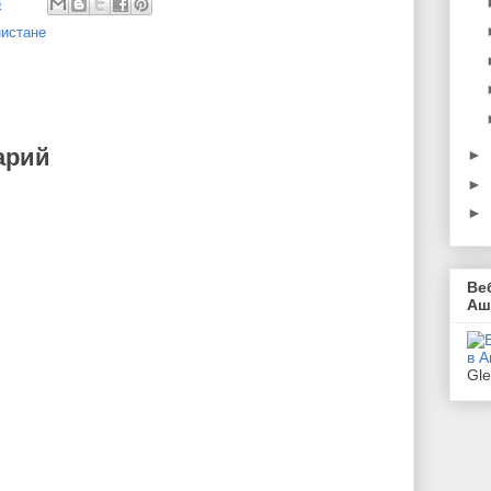
3
нистане
арий
►
►
►
Ве
Аш
Gl