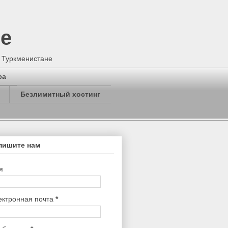
не
в Туркменистане
са
Безлимитный хостинг
пишите нам
я
ектронная почта
*