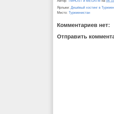
Автор:
TMHOST и MEGATM
на
06:3
Ярлыки:
Дешёвый хостинг в Туркме
Место:
Туркменистан
Комментариев нет:
Отправить коммент