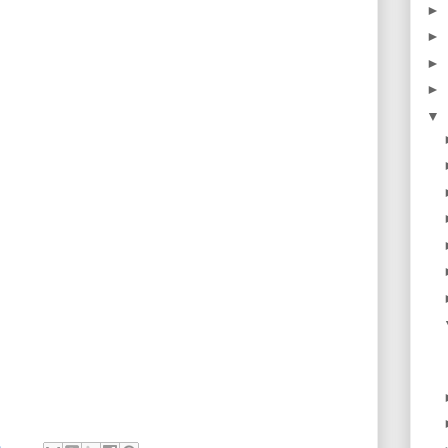
►
►
►
►
▼