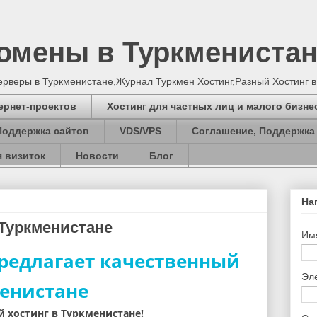
Домены в Туркмениста
серверы в Туркменистане,Журнал Туркмен Хостинг,Разный Хостинг 
ернет-проектов
Хостинг для частных лиц и малого бизне
Поддержка сайтов
VDS/VPS
Соглашение, Поддержка
 визиток
Новости
Блог
На
Туркменистане
Им
предлагает качественный
Эл
менистане
 хостинг в Туркменистане!