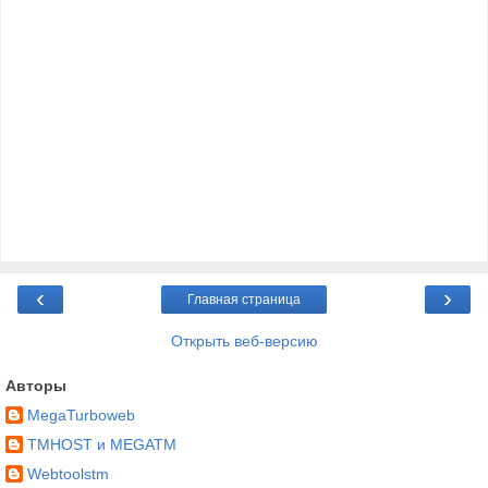
‹
›
Главная страница
Открыть веб-версию
Авторы
MegaTurboweb
TMHOST и MEGATM
Webtoolstm