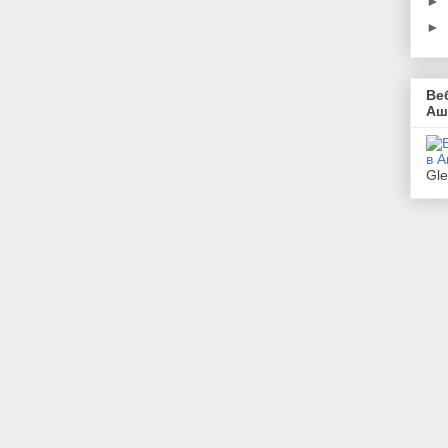
►
►
Ве
Аш
Gl