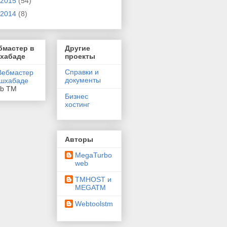
2015
(54)
2014
(8)
бмастер в
Другие
хабаде
проекты
Справки и
документы
eb TM
Бизнес
хостинг
Авторы
MegaTurbo
web
TMHOST и
MEGATM
Webtoolstm