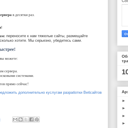
Со
сервера
в десятки раз.
м
!
ам:
переносите к нам тяжелые сайты, размещайте
сколько хотите. Мы серьезно, убедитесь сами.
ыстрее!
Об
 вы можете:
тр
1
ам сервера.
исковыми системами.
тов прямо сейчас!
Ар
редложить дополнительно куслугам разработки Вебсайтов
►
►
►
8
►