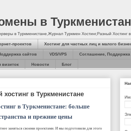
Домены в Туркмениста
серверы в Туркменистане,Журнал Туркмен Хостинг,Разный Хостинг 
ернет-проектов
Хостинг для частных лиц и малого бизне
Поддержка сайтов
VDS/VPS
Соглашение, Поддержка
 визиток
Новости
Блог
На
 хостинг в Туркменистане
Им
стинг в Туркменистане: больше
Эл
странства и прежние цены
тнее заняться своими проектами. И мы подготовили для этого