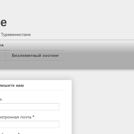
не
в Туркменистане
са
Безлимитный хостинг
пишите нам
я
ектронная почта
*