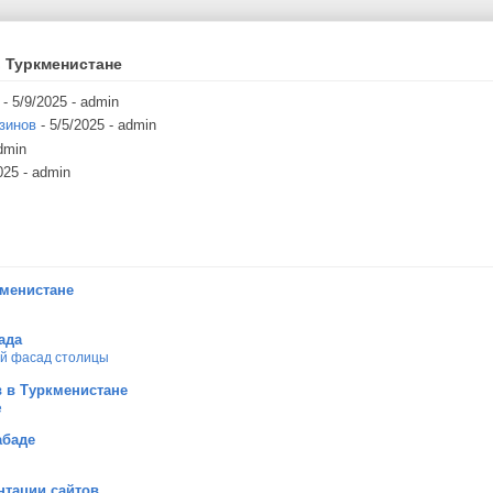
 Туркменистане
- 5/9/2025
- admin
зинов
- 5/5/2025
- admin
dmin
025
- admin
кменистане
ада
ой фасад столицы
 в Туркменистане
е
абаде
нтации сайтов