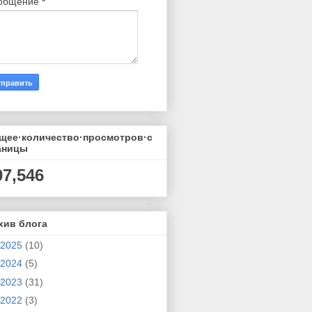
общение
*
щее·количество·просмотров·с
аницы
07,546
хив блога
2025
(10)
2024
(5)
2023
(31)
2022
(3)