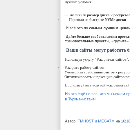
лучшие условия:
·
— Увеличили
размер диска
и
ресурсы 
·
— Перешли на быстрые
NVMe диски
.
И всё это по
самым лучшим цена
Дайте больше свободы своим проект
требовательные проекты, «грузите» 
Ваши сайты могут работать б
Используя услугу "Ускоритель сайтов",
·
Ускорить работу сайтов.
·
Уменьшить требования сайтов к ресурс
·
Оптимизировать индексацию сайтов по
Воспользуйтесь услугой ускорения сай
Но это ещё не всё, что мы можем п
в Туркменистане!
Автор:
TMHOST и MEGATM
на
16:1