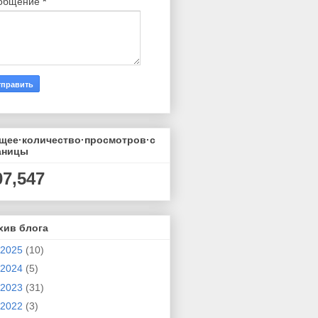
общение
*
щее·количество·просмотров·с
аницы
07,547
хив блога
2025
(10)
2024
(5)
2023
(31)
2022
(3)