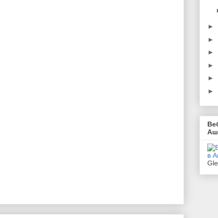
►
►
►
►
►
►
Ве
Аш
Gl