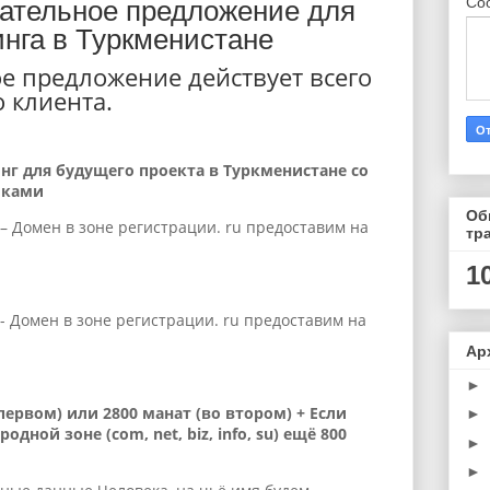
Со
чательное предложение для
инга в Туркменистане
е предложение действует всего
о клиента.
инг для будущего проекта в Туркменистане со
иками
Об
– Домен в зоне регистрации. ru предоставим на
тр
1
- Домен в зоне регистрации. ru предоставим на
Ар
►
 первом) или 2800 манат (во втором) + Если
►
родной зоне (
com
,
net
,
biz
,
info
,
su
) ещё 800
►
►