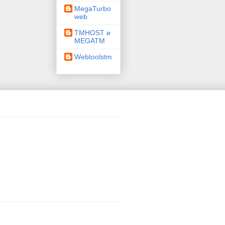
MegaTurbo
web
TMHOST и
MEGATM
Webtoolstm