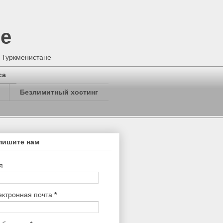
не
в Туркменистане
са
Безлимитный хостинг
пишите нам
я
ектронная почта
*