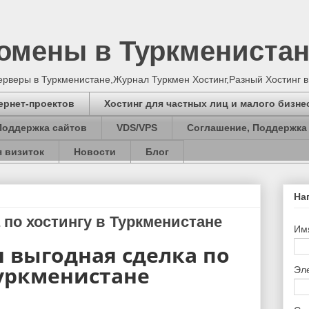
Домены в Туркмениста
серверы в Туркменистане,Журнал Туркмен Хостинг,Разный Хостинг 
ернет-проектов
Хостинг для частных лиц и малого бизне
Поддержка сайтов
VDS/VPS
Соглашение, Поддержка
 визиток
Новости
Блог
На
 по хостингу в Туркменистане
Им
 выгодная сделка по
Туркменистане
Эл