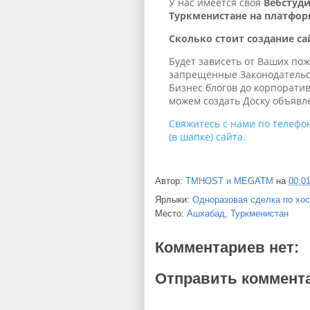
У нас имеется своя
Вебстуд
Туркменистане на платфор
Сколько стоит создание са
Будет зависеть от Ваших по
запрещенные Законодательст
Бизнес блогов до корпорати
можем создать Доску объявл
Свяжитесь с нами по телефо
(в шапке) сайта.
Автор:
TMHOST и MEGATM
на
00:0
Ярлыки:
Одноразовая сделка по хос
Место:
Ашхабад, Туркменистан
Комментариев нет:
Отправить коммент