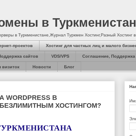
Домены в Туркмениста
серверы в Туркменистане,Журнал Туркмен Хостинг,Разный Хостинг 
ернет-проектов
Хостинг для частных лиц и малого бизне
Поддержка сайтов
VDS/VPS
Соглашение, Поддержка
 визиток
Новости
Блог
На
НА WORDPRESS В
Им
 БЕЗЛИМИТНЫМ ХОСТИНГОМ?
Эл
ТУРКМЕНИСТАНА