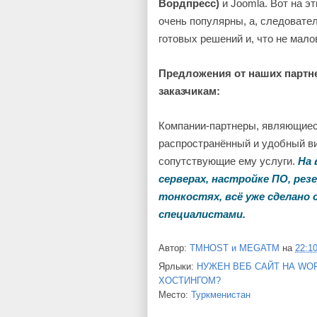
Вордпресс)
и Joomla. Вот на э
очень популярны, а, следовате
готовых решений и, что не мало
Предложения от наших партн
заказчикам:
Компании-партнеры, являющиес
распространённый и удобный ви
сопутствующие ему услуги.
На 
серверах, настройке ПО, рез
тонкостях, всё уже сделано
специалистами.
Автор:
TMHOST и MEGATM
на
22:1
Ярлыки:
НУЖЕН ВЕБ САЙТ НА WO
ХОСТИНГОМ?
Место:
Туркменистан