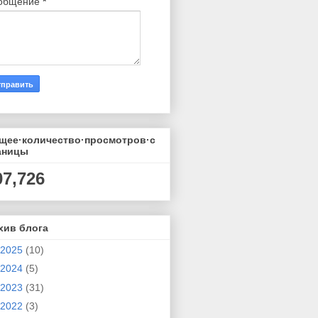
общение
*
щее·количество·просмотров·с
аницы
07,726
хив блога
2025
(10)
2024
(5)
2023
(31)
2022
(3)