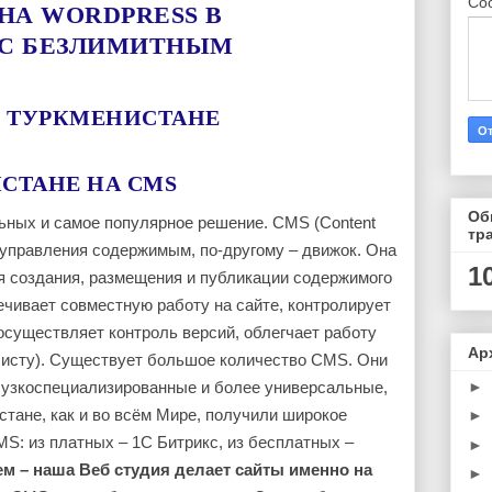
Со
НА WORDPRESS В
 С БЕЗЛИМИТНЫМ
В ТУРКМЕНИСТАНЕ
СТАНЕ НА CMS
Об
ьных и самое популярное решение. CMS (Content
тр
управления содержимым, по-другому – движок. Она
1
я создания, размещения и публикации содержимого
ечивает совместную работу на сайте, контролирует
осуществляет контроль версий, облегчает работу
Ар
листу). Существует большое количество CMS. Они
►
 узкоспециализированные и более универсальные,
стане, как и во всём Мире, получили широкое
►
: из платных – 1С Битрикс, из бесплатных –
►
м – наша Веб студия делает сайты именно на
►