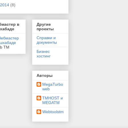
2014
(8)
бмастер в
Другие
хабаде
проекты
Справки и
документы
eb TM
Бизнес
хостинг
Авторы
MegaTurbo
web
TMHOST и
MEGATM
Webtoolstm