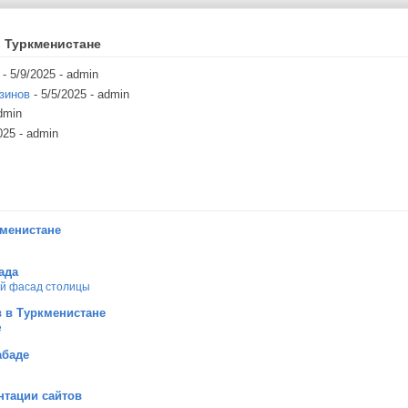
 Туркменистане
- 5/9/2025
- admin
зинов
- 5/5/2025
- admin
dmin
025
- admin
кменистане
ада
ой фасад столицы
 в Туркменистане
е
абаде
нтации сайтов