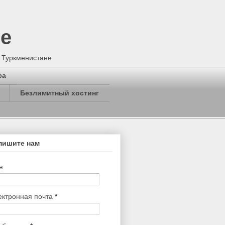
не
в Туркменистане
са
Безлимитный хостинг
пишите нам
я
ектронная почта
*