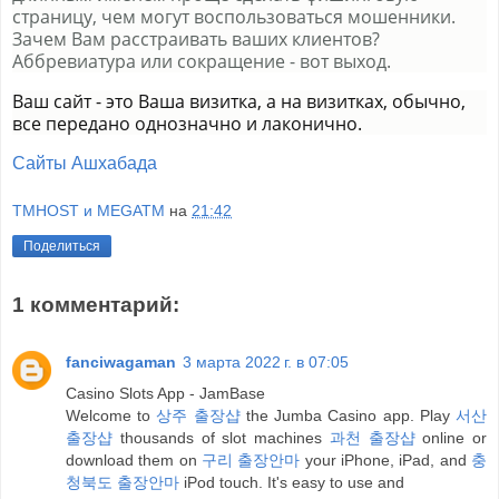
страницу, чем могут воспользоваться мошенники.
Зачем Вам расстраивать ваших клиентов?
Аббревиатура или сокращение - вот выход.
Ваш сайт - это Ваша визитка, а на визитках, обычно,
все передано однозначно и лаконично.
Сайты Ашхабада
TMHOST и MEGATM
на
21:42
Поделиться
1 комментарий:
fanciwagaman
3 марта 2022 г. в 07:05
Casino Slots App - JamBase
Welcome to
상주 출장샵
the Jumba Casino app. Play
서산
출장샵
thousands of slot machines
과천 출장샵
online or
download them on
구리 출장안마
your iPhone, iPad, and
충
청북도 출장안마
iPod touch. It's easy to use and