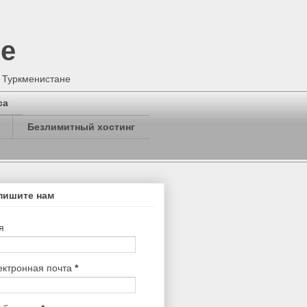
не
в Туркменистане
са
Безлимитный хостинг
пишите нам
я
ектронная почта
*