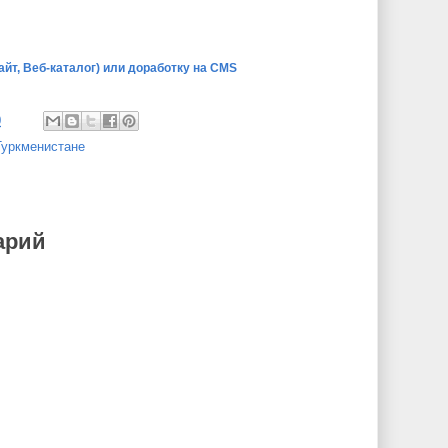
айт, Веб-каталог) или доработку на CMS
0
Туркменистане
арий