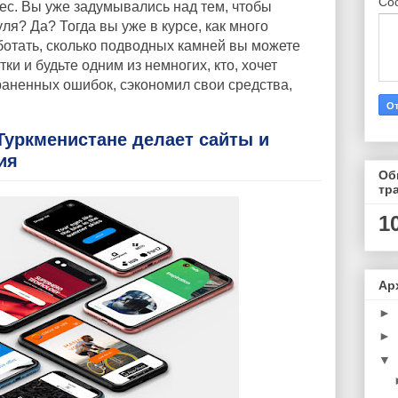
Со
нес. Вы уже задумывались над тем, чтобы
уля? Да? Тогда вы уже в курсе, как много
отать, сколько подводных камней вы можете
ки и будьте одним из немногих, кто, хочет
аненных ошибок, сэкономил свои средства,
Туркменистане делает сайты и
ия
Об
тр
1
Ар
►
►
▼