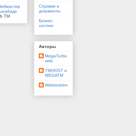
Справки и
документы
eb TM
Бизнес
хостинг
Авторы
MegaTurbo
web
TMHOST и
MEGATM
Webtoolstm