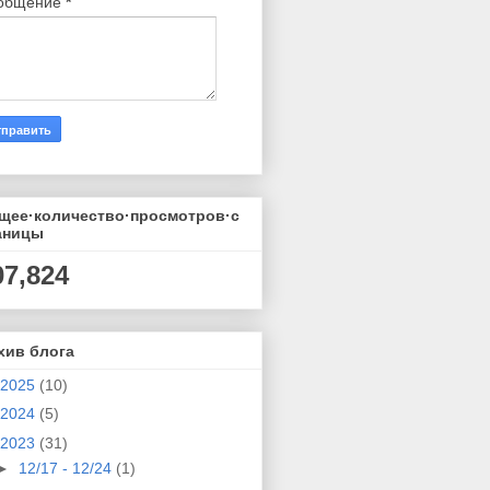
общение
*
щее·количество·просмотров·с
аницы
07,824
хив блога
2025
(10)
2024
(5)
2023
(31)
►
12/17 - 12/24
(1)