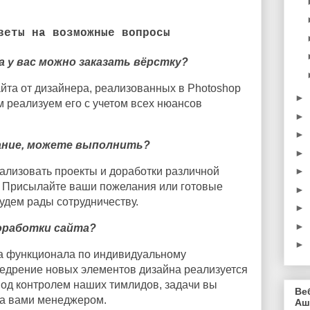
веты на возможные вопросы
 у вас можно заказать вёрстку?
айта от дизайнера, реализованных в Photoshop
►
м реализуем его с учетом всех нюансов
►
►
ание, можете выполнить?
►
►
ализовать проекты и доработки различной
. Присылайте ваши пожелания или готовые
►
удем рады сотрудничеству.
►
►
оработки сайта?
►
ка функционала по индивидуальному
недрение новых элементов дизайна реализуется
од контролем наших тимлидов, задачи вы
Ве
за вами менеджером.
Аш