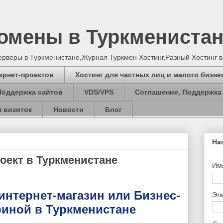
Домены в Туркмениста
серверы в Туркменистане,Журнал Туркмен Хостинг,Разный Хостинг 
ернет-проектов
Хостинг для частных лиц и малого бизне
Поддержка сайтов
VDS/VPS
Соглашение, Поддержка
 визиток
Новости
Блог
На
роект в Туркменистане
Им
интернет-магазин или Бизнес-
Эл
риной в Туркменистане