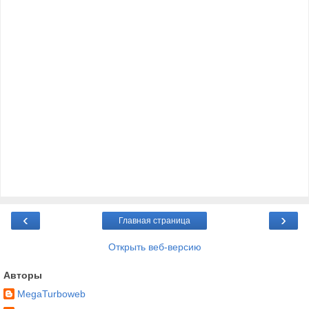
‹
›
Главная страница
Открыть веб-версию
Авторы
MegaTurboweb