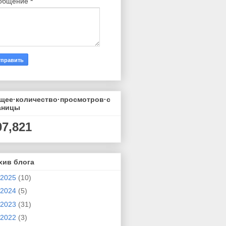
общение
*
щее·количество·просмотров·с
аницы
07,821
хив блога
2025
(10)
2024
(5)
2023
(31)
2022
(3)