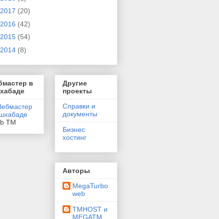
2017
(20)
2016
(42)
2015
(54)
2014
(8)
бмастер в
Другие
хабаде
проекты
Справки и
документы
eb TM
Бизнес
хостинг
Авторы
MegaTurbo
web
TMHOST и
MEGATM