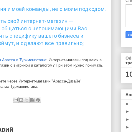
Со
меня и моей команды, не с моим подходом.
ть свой интернет-магазин —
но общаться с непонимающими Вас
ять специфику вашего бизнеса и
оймут, и сделают все правильно;
Об
н Арасса в Туркменистане
: Интернет-магазин под ключ в
тр
азин с витриной и каталогом? При этом нужно понимать,
1
ете через Интернет-магазин "Арасса-Дизайн"
натах Туркменистана.
Ар
4
►
►
►
►
арий