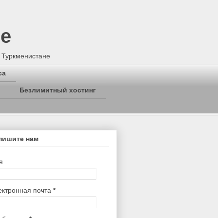
не
в Туркменистане
са
Безлимитный хостинг
пишите нам
я
ектронная почта
*