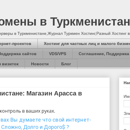
Домены в Туркмениста
серверы в Туркменистане,Журнал Туркмен Хостинг,Разный Хостинг 
ернет-проектов
Хостинг для частных лиц и малого бизне
Поддержка сайтов
VDS/VPS
Соглашение, Поддержка
 визиток
Новости
Блог
На
нистане: Магазин Арасса в
Им
контроль в ваших руках.
Эл
вах Вы думаете что свой интернет-
 Сложно, Долго и Дорого$ ?