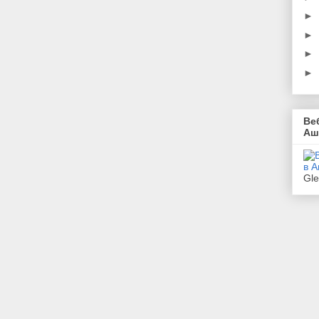
►
►
►
►
Ве
Аш
Gl